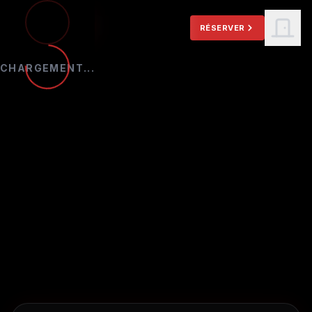
Aller au contenu principal
RÉSERVER
CHARGEMENT...
ACCUEIL
NOS SALLES
RÉSERVER
VOTRE
TARIFS
BONS CADEAUX
ÉVÉNEMENTS