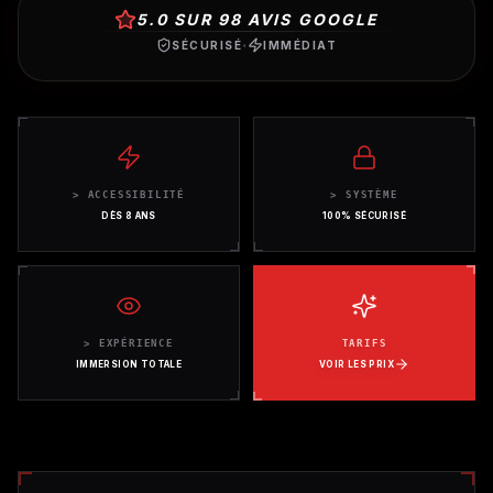
CONTACT
5.0
SUR
98
AVIS GOOGLE
·
SÉCURISÉ
IMMÉDIAT
RÉSERVER MAINTENANT
>
ACCESSIBILITÉ
>
SYSTÈME
DÈS 8 ANS
100% SÉCURISÉ
>
EXPÉRIENCE
TARIFS
IMMERSION TOTALE
VOIR LES PRIX